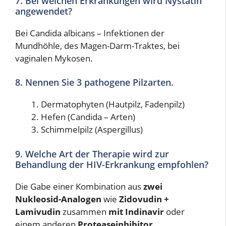
7. Bei welchen Erkrankungen wird Nystatin
angewendet?
Bei Candida albicans – Infektionen der
Mundhöhle, des Magen-Darm-Traktes, bei
vaginalen Mykosen.
8. Nennen Sie 3 pathogene Pilzarten.
Dermatophyten (Hautpilz, Fadenpilz)
Hefen (Candida – Arten)
Schimmelpilz (Aspergillus)
9. Welche Art der Therapie wird zur
Behandlung der HIV-Erkrankung empfohlen?
Die Gabe einer Kombination aus
zwei
Nukleosid-Analogen
wie
Zidovudin +
Lamivudin
zusammen
mit Indinavir
oder
einem anderen
Proteaseinhibitor
.