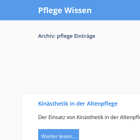
Zum
Pflege Wissen
Inhalt
springen
Archiv:
pflege Einträge
Kinästhetik in der Altenpflege
Der Einsatz von Kinästhetik in der Altenpfl
Weiter lesen...