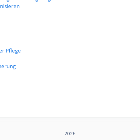
anisieren
er Pflege
herung
2026