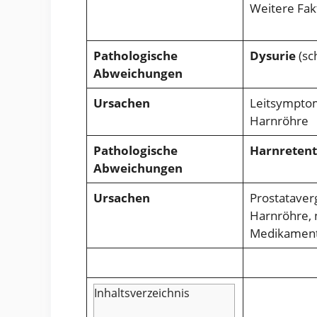
Weitere Fak
Pathologische
Dysurie
(sc
Abweichungen
Ursachen
Leitsymptom
Harnröhre
Pathologische
Harnretent
Abweichungen
Ursachen
Prostataver
Harnröhre, 
Medikament
Inhaltsverzeichnis