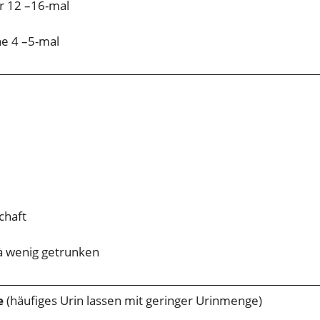
er 12 –16-mal
e 4 –5-mal
chaft
à wenig getrunken
e
(häufiges Urin lassen mit geringer Urinmenge)