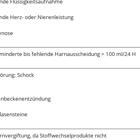
nde Flüssigkeitsaufnahme
de Herz- oder Nierenleistung
enose
rminderte bis fehlende Harnausscheidung > 100 ml/24 H
törung: Schock
renbeckenentzündung
lasensteine
nvergiftung, da Stoffwechselprodukte nicht