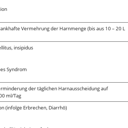
tion
krankhafte Vermehrung der Harnmenge (bis aus 10 – 20 L
litus, insipidus
hes Syndrom
erminderung der täglichen Harnausscheidung auf
00 ml/Tag
n (infolge Erbrechen, Diarrhö)