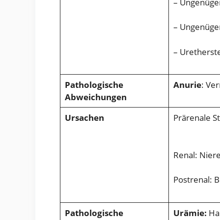
– Ungenüge
– Ungenügen
– Uretherst
Pathologische
Anurie
: Ve
Abweichungen
Ursachen
Prärenale S
Renal: Nie
Postrenal: B
Pathologische
Urämie
:
Har