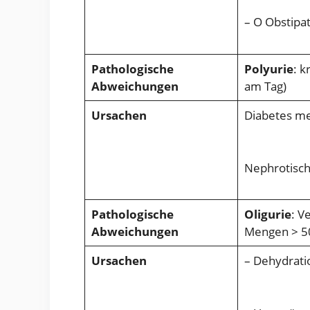
– O Obstipa
Pathologische
Polyurie
: 
Abweichungen
am Tag)
Ursachen
Diabetes mel
Nephrotisc
Pathologische
Oligurie
: V
Abweichungen
Mengen > 5
Ursachen
– Dehydratio