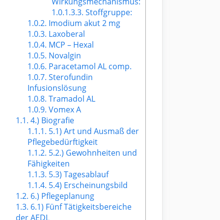
Wirkungsmechanismus:
1.0.1.3.3.
Stoffgruppe:
1.0.2.
Imodium akut 2 mg
1.0.3.
Laxoberal
1.0.4.
MCP – Hexal
1.0.5.
Novalgin
1.0.6.
Paracetamol AL comp.
1.0.7.
Sterofundin
Infusionslösung
1.0.8.
Tramadol AL
1.0.9.
Vomex A
1.1.
4.) Biografie
1.1.1.
5.1) Art und Ausmaß der
Pflegebedürftigkeit
1.1.2.
5.2.) Gewohnheiten und
Fähigkeiten
1.1.3.
5.3) Tagesablauf
1.1.4.
5.4) Erscheinungsbild
1.2.
6.) Pflegeplanung
1.3.
6.1) Fünf Tätigkeitsbereiche
der AEDL