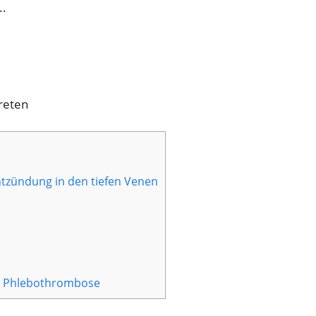
..
reten
zündung in den tiefen Venen
r Phlebothrombose