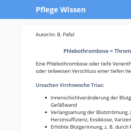
Zum
Pflege Wissen
Inhalt
springen
Autor/in: B. Pafel
Phlebothrombose = Thromb
Eine Phlebothrombose oder tiefe Venenth
oder teilweisen Verschluss einer tiefen 
Ursachen Virchowsche Trias:
Innenschichtveränderung der Blutge
Gefäßwand
Verlangsamung der Blutströmung, z. 
Herzinsuffizienz, Exsikkose, Varize
Erhöhte Blutgerinnung, z. B. durch 