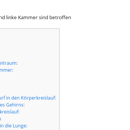
und linke Kammer sind betroffen
eitraum:
ammer:
 in den Körperkreislauf:
es Gehirns:
reislauf:
n
n die Lunge: