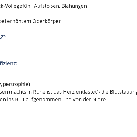
ck-Völlegefühl, Aufstoßen, Blähungen
 bei erhöhtem Oberkörper
ge:
izienz:
ypertrophie)
en (nachts in Ruhe ist das Herz entlastet)› die Blutstauun
den ins Blut aufgenommen und von der Niere