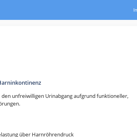
I
Harninkontinenz
en unfreiwilligen Urinabgang aufgrund funktioneller,
örungen.
elastung über Harnröhrendruck