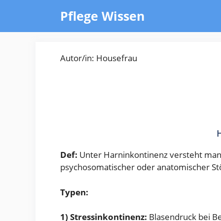
Zum
Pflege Wissen
Inhalt
springen
Autor/in: Housefrau
Def:
Unter Harninkontinenz versteht man d
psychosomatischer oder anatomischer St
Typen:
1) Stressinkontinenz:
Blasendruck bei B