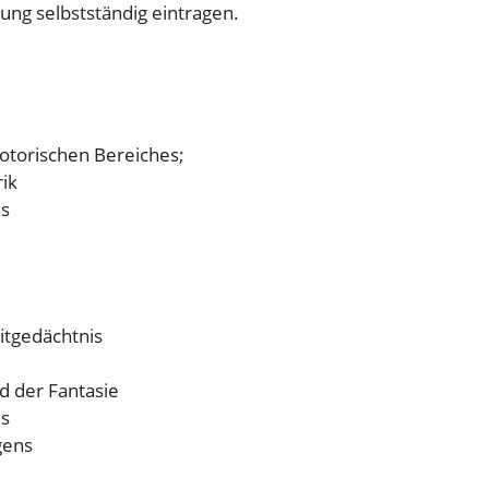
sung selbstständig eintragen.
otorischen Bereiches;
ik
ns
e
itgedächtnis
d der Fantasie
ns
gens