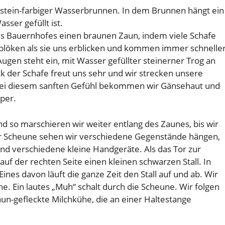
dstein-farbiger Wasserbrunnen. In dem Brunnen hängt ein
sser gefüllt ist.
s Bauernhofes einen braunen Zaun, indem viele Schafe
e blöken als sie uns erblicken und kommen immer schnelle
ugen steht ein, mit Wasser gefüllter steinerner Trog an
ck der Schafe freut uns sehr und wir strecken unsere
 Bei diesem sanften Gefühl bekommen wir Gänsehaut und
per.
d so marschieren wir weiter entlang des Zaunes, bis wir
er Scheune sehen wir verschiedene Gegenstände hängen,
und verschiedene kleine Handgeräte. Als das Tor zur
uf der rechten Seite einen kleinen schwarzen Stall. In
Eines davon läuft die ganze Zeit den Stall auf und ab. Wir
. Ein lautes „Muh“ schalt durch die Scheune. Wir folgen
n-gefleckte Milchkühe, die an einer Haltestange